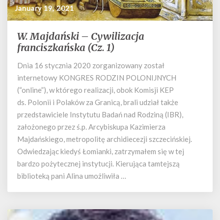
January 19, 2021
W. Majdański – Cywilizacja
W.
Majdański
franciszkańska (Cz. 1)
–
Dnia 16 stycznia 2020 zorganizowany został
Cywilizacja
internetowy KONGRES RODZIN POLONIJNYCH
franciszkańska
(Cz.
(“online”), w którego realizacji, obok Komisji KEP
1)
ds. Polonii i Polaków za Granicą, brali udział także
przedstawiciele Instytutu Badań nad Rodziną (IBR),
założonego przez ś.p. Arcybiskupa Kazimierza
Majdańskiego, metropolitę archidiecezji szczecińskiej.
Odwiedzając kiedyś Łomianki, zatrzymałem się w tej
bardzo pożytecznej instytucji. Kierująca tamtejszą
biblioteką pani Alina umożliwiła …