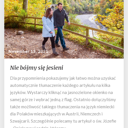
November 15, 2021
Nie bójmy się jesieni
Nie
bójmy
Dla przypomnienia pokazujemy jak łatwo można uzyskać
się
automatycznie tłumaczenie każdego artykułu na kilka
jesieni
języków. Wystarczy kliknąć na jasnozielone okienko na
samej górze i wybrać jedną z flag. Ostatnio dołączyliśmy
także możliwość takiego tłumaczenia na język niemiecki
dla Polaków mieszkających w Austrii, Niemczech i
Szwajcarii. Szczególnie polecamy tu artykuł o św. Józefie