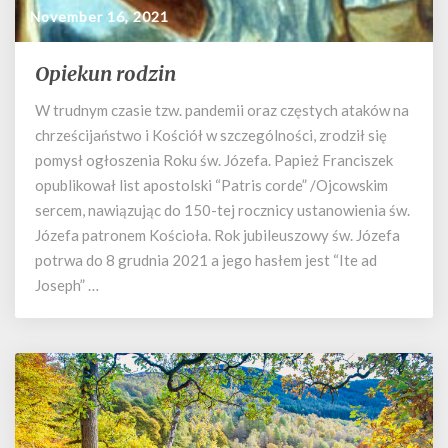
November 16, 2021
Opiekun rodzin
Opiekun
rodzin
W trudnym czasie tzw. pandemii oraz częstych ataków na
chrześcijaństwo i Kościół w szczególności, zrodził się
pomysł ogłoszenia Roku św. Józefa. Papież Franciszek
opublikował list apostolski “Patris corde” /Ojcowskim
sercem, nawiązując do 150-tej rocznicy ustanowienia św.
Józefa patronem Kościoła. Rok jubileuszowy św. Józefa
potrwa do 8 grudnia 2021 a jego hasłem jest “Ite ad
Joseph” …