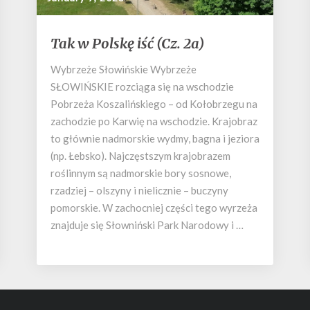
Tak
Tak w Polskę iść (Cz. 2a)
w
Polskę
Wybrzeże Słowińskie Wybrzeże
iść
SŁOWIŃSKIE rozciąga się na wschodzie
(Cz.
Pobrzeża Koszalińskiego – od Kołobrzegu na
2a)
zachodzie po Karwię na wschodzie. Krajobraz
to głównie nadmorskie wydmy, bagna i jeziora
(np. Łebsko). Najczęstszym krajobrazem
roślinnym są nadmorskie bory sosnowe,
rzadziej – olszyny i nielicznie – buczyny
pomorskie. W zachocniej części tego wyrzeża
znajduje się Słowniński Park Narodowy i …