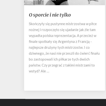
O
O sporcie i nie tylko
sporcie
i
Skończyły się pustynne mistrzostwa w piłce
nie
nożnej i rozpoczęło się ujadanie jak źle tam
tylko
wypadła polska reprezentacja. A przecież w
finale spotkały się Argentyna z Francją -
najlepsze drużyny tych mistrzostw. I co
dziwnego, że nasi nie przeszli do ćwierć finału
bo zastopowali ich piłkarze tych dwóch
państw. Czy przegrać z takimi mistrzami to
wstyd? Ale …