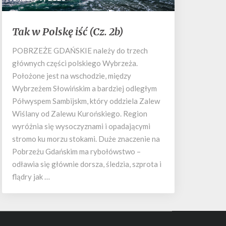
Tak
Tak w Polskę iść (Cz. 2b)
w
Polskę
POBRZEŻE GDAŃSKIE należy do trzech
iść
głównych części polskiego Wybrzeża.
(Cz.
Położone jest na wschodzie, między
2b)
Wybrzeżem Słowińskim a bardziej odległym
Półwyspem Sambijskm, który oddziela Zalew
Wiślany od Zalewu Kurońskiego. Region
wyróżnia się wysoczyznami i opadającymi
stromo ku morzu stokami. Duże znaczenie na
Pobrzeżu Gdańskim ma rybołówstwo –
odławia się głównie dorsza, śledzia, szprota i
flądry jak …