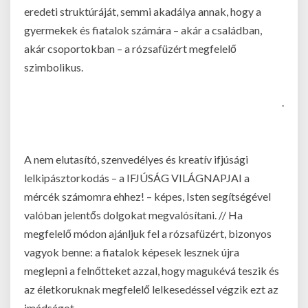
eredeti struktúráját, semmi akadálya annak, hogy a
gyermekek és fiatalok számára – akár a családban,
akár csoportokban – a rózsafüzért megfelelő
szimbolikus.
.
A nem elutasító, szenvedélyes és kreatív ifjúsági
lelkipásztorkodás – a IFJÚSÁG VILÁGNAPJAI
a
mércék számomra ehhez! – képes, Isten segítségével
valóban jelentős dolgokat megvalósítani. // Ha
megfelelő módon ajánljuk fel a rózsafüzért, bizonyos
vagyok benne: a fiatalok képesek lesznek újra
meglepni a felnőtteket azzal, hogy magukévá teszik és
az életkoruknak megfelelő lelkesedéssel végzik ezt az
imádságot.