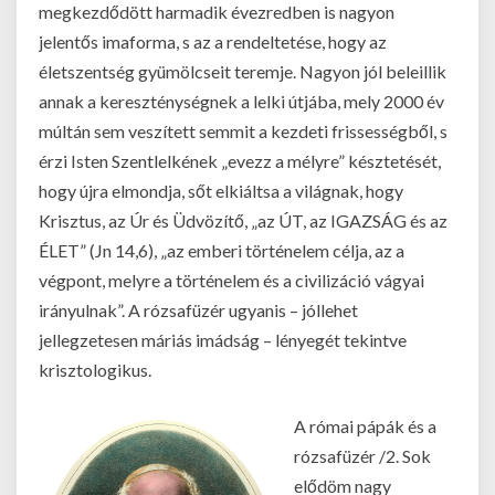
megkezdődött harmadik évezredben is nagyon
jelentős imaforma, s az a rendeltetése, hogy az
életszentség gyümölcseit teremje. Nagyon jól beleillik
annak a kereszténységnek a lelki útjába, mely 2000 év
múltán sem veszített semmit a kezdeti frissességből, s
érzi Isten Szentlelkének „evezz a mélyre” késztetését,
hogy újra elmondja, sőt elkiáltsa a világnak, hogy
Krisztus, az Úr és Üdvözítő, „az ÚT, az IGAZSÁG és az
ÉLET” (Jn 14,6), „az emberi történelem célja, az a
végpont, melyre a történelem és a civilizáció vágyai
irányulnak”. A rózsafüzér ugyanis – jóllehet
jellegzetesen máriás imádság – lényegét tekintve
krisztologikus.
A római pápák és a
rózsafüzér /2. Sok
elődöm nagy