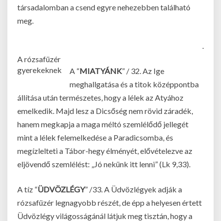
társadalomban a csend egyre nehezebben található
meg.
.
A rózsafüzér
gyerekeknek
A “
MIATYÁNK
” / 32. Az Ige
meghallgatása és a titok középpontba
állítása után természetes, hogy a lélek az Atyához
emelkedik. Majd lesz a Dicsőség nem rövid záradék,
hanem megkapja a maga méltó szemlélődő jellegét
mint a lélek felemelkedése a Paradicsomba, és
megízlelteti a Tábor-hegy élményét, elővételezve az
eljövendő szemlélést: „Jó nekünk itt lenni” (Lk 9,33).
A tíz “
ÜDVÖZLÉGY
” /33. A Üdvözlégyek adják a
rózsafüzér legnagyobb részét, de épp a helyesen értett
Üdvözlégy világosságánál látjuk meg tisztán, hogy a