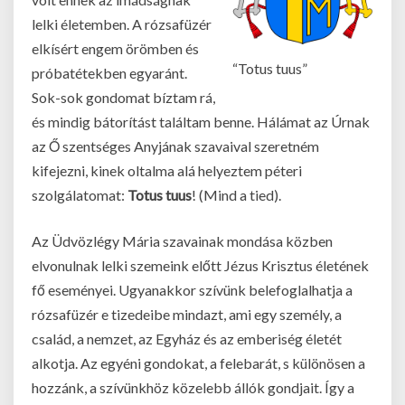
lelki életemben. A rózsafüzér
elkísért engem örömben és
“Totus tuus”
próbatétekben egyaránt.
Sok-sok gondomat bíztam rá,
és mindig bátorítást találtam benne. Hálámat az Úrnak
az Ő szentséges Anyjának szavaival szeretném
kifejezni, kinek oltalma alá helyeztem péteri
szolgálatomat:
Totus tuus
! (Mind a tied).
Az Üdvözlégy Mária szavainak mondása közben
elvonulnak lelki szemeink előtt Jézus Krisztus életének
fő eseményei. Ugyanakkor szívünk belefoglalhatja a
rózsafüzér e tizedeibe mindazt, ami egy személy, a
család, a nemzet, az Egyház és az emberiség életét
alkotja. Az egyéni gondokat, a felebarát, s különösen a
hozzánk, a szívünkhöz közelebb állók gondjait. Így a