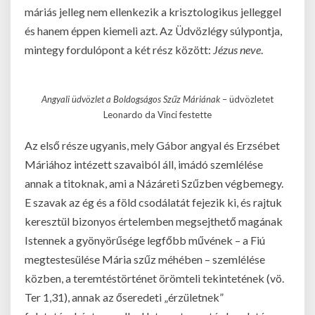
máriás jelleg nem ellenkezik a krisztologikus jelleggel
és hanem éppen kiemeli azt. Az Üdvözlégy súlypontja,
mintegy fordulópont a két rész között:
Jézus neve
.
Angyali üdvözlet a Boldogságos Szűz Máriának
– üdvözletet
Leonardo da Vinci festette
Az első része ugyanis, mely Gábor angyal és Erzsébet
Máriához intézett szavaiból áll, imádó szemlélése
annak a titoknak, ami a Názáreti Szűzben végbemegy.
E szavak az ég és a föld csodálatát fejezik ki, és rajtuk
keresztül bizonyos értelemben megsejthető magának
Istennek a gyönyörűsége legfőbb művének – a Fiú
megtestesülése Mária szűz méhében – szemlélése
közben, a teremtéstörténet örömteli tekintetének (vö.
Ter 1,31), annak az őseredeti „érzületnek”