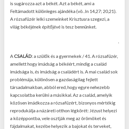
is sugározza azt a békét. Azt a békét, ami a
Feltámadott különleges ajándéka (vö. Jn 14,27; 20,21).
A rózsafüzér lelki szemeinket Krisztusra szegezi, a
világ békéjének építőjévé is tesz bennünket.
.
A
CSALÁD
: a szülők és a gyermekek / 41. A rózsafüzér,
amellett hogy imádság a békéért, mindig a család
imádsága is, és imádság a családért is. A mai család sok
problémája, különösen a gazdaságilag fejlett
társadalmakban, abból ered, hogy egyre nehezebb
kapcsolatba kerülni a másikkal. Az a család, amelyik
közösen imádkozza a rózsafüzért, bizonyos mértékig
reprodukálja a názáreti otthon légkörét: Jézust helyezi
a középpontba, vele osztják meg az örömöket és
fájdalmakat, kezébe helyezik a bajokat és terveket,