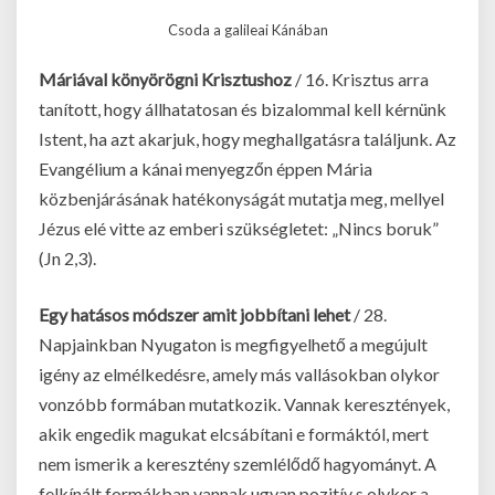
Csoda a galileai Kánában
Máriával könyörögni Krisztushoz
/ 16. Krisztus arra
tanított, hogy állhatatosan és bizalommal kell kérnünk
Istent, ha azt akarjuk, hogy meghallgatásra találjunk. Az
Evangélium a kánai menyegzőn éppen Mária
közbenjárásának hatékonyságát mutatja meg, mellyel
Jézus elé vitte az emberi szükségletet: „Nincs boruk”
(Jn 2,3).
Egy hatásos módszer amit jobbítani lehet
/ 28.
Napjainkban Nyugaton is megfigyelhető a megújult
igény az elmélkedésre, amely más vallásokban olykor
vonzóbb formában mutatkozik. Vannak keresztények,
akik engedik magukat elcsábítani e formáktól, mert
nem ismerik a keresztény szemlélődő hagyományt. A
felkínált formákban vannak ugyan pozitív s olykor a