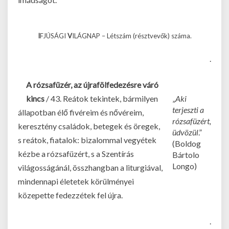
I
FJÚSÁGI
V
ILÁGNAP – Létszám (résztvevők) száma.
.
A rózsafüzér, az újrafölfedezésre váró
kincs
/ 43. Reátok tekintek, bármilyen
„
Aki
terjeszti a
állapotban élő fivéreim és nővéreim,
rózsafüzért,
keresztény családok, betegek és öregek,
üdvözül
.”
s reátok, fiatalok: bizalommal vegyétek
(Boldog
kézbe a rózsafüzért, s a Szentírás
Bártolo
Longo)
világosságánál, összhangban a liturgiával,
mindennapi életetek körülményei
közepette fedezzétek fel újra.
.