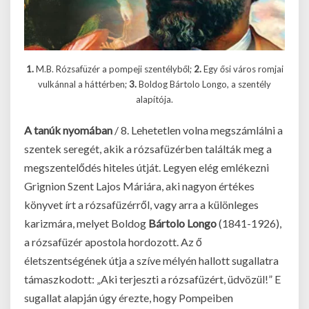
1.
M.B. Rózsafüzér a pompeji szentélyből;
2.
Egy ősi város romjai
vulkánnal a háttérben;
3.
Boldog Bártolo Longo, a szentély
alapítója.
A tanúk nyomában
/ 8. Lehetetlen volna megszámlálni a
szentek seregét, akik a rózsafüzérben találták meg a
megszentelődés hiteles útját. Legyen elég emlékezni
Grignion Szent Lajos Máriára, aki nagyon értékes
könyvet írt a rózsafüzérről, vagy arra a különleges
karizmára, melyet Boldog
Bártolo Longo
(1841-1926),
a rózsafüzér apostola hordozott. Az ő
életszentségének útja a szíve mélyén hallott sugallatra
támaszkodott: „Aki terjeszti a rózsafüzért, üdvözül!” E
sugallat alapján úgy érezte, hogy Pompeiben