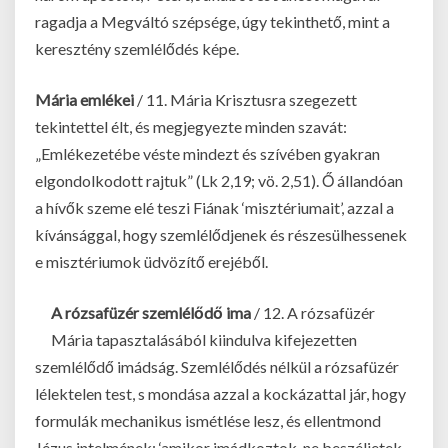
ragadja a Megváltó szépsége, úgy tekinthető, mint a
keresztény szemlélődés képe.
Mária emlékei
/ 11. Mária Krisztusra szegezett
tekintettel élt, és megjegyezte minden szavát:
„Emlékezetébe véste mindezt és szívében gyakran
elgondolkodott rajtuk” (Lk 2,19; vö. 2,51). Ő állandóan
a hívők szeme elé teszi Fiának ‘misztériumait’, azzal a
kívánsággal, hogy szemlélődjenek és részesülhessenek
e misztériumok üdvözítő erejéből.
A rózsafüzér szemlélődő ima
/ 12. A rózsafüzér
Mária tapasztalásából kiindulva kifejezetten
szemlélődő imádság. Szemlélődés nélkül a rózsafüzér
lélektelen test, s mondása azzal a kockázattal jár, hogy
formulák mechanikus ismétlése lesz, és ellentmond
Jézus intelmének: ‘amikor imádkoztok, ne beszéljetek