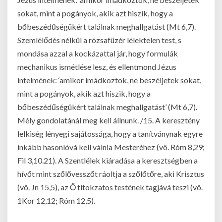
sokat, mint a pogányok, akik azt hiszik, hogy a
bőbeszédűségükért találnak meghallgatást (Mt 6,7).
Szemlélődés nélkül a rózsafüzér lélektelen test, s
mondása azzal a kockázattal jár, hogy formulák
mechanikus ismétlése lesz, és ellentmond Jézus
intelmének: ‘amikor imádkoztok, ne beszéljetek sokat,
mint a pogányok, akik azt hiszik, hogy a
bőbeszédűségükért találnak meghallgatást’ (Mt 6,7).
Mély gondolatánál meg kell állnunk. /15. A keresztény
lelkiség lényegi sajátossága, hogy a tanítványnak egyre
inkább hasonlóvá kell válnia Mesteréhez (vö. Róm 8,29;
Fil 3,10.21). A Szentlélek kiáradása a keresztségben a
hívőt mint szőlővesszőt ráoltja a szőlőtőre, aki Krisztus
(vö. Jn 15,5), az Ő titokzatos testének tagjává teszi (vö.
1Kor 12,12; Róm 12,5).