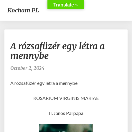
Translate »
Kocham PL
A
A rózsafüzér egy létra a
rózsafüzér
egy
mennybe
létra
a
October 2, 2024
mennybe
A rózsafüzér egy létra a mennybe
ROSARIUM VIRGINIS MARIAE
II. János Pál pápa