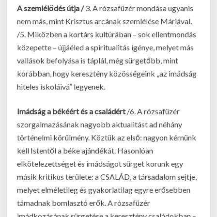
A szemlélődés útja /
3. A rózsafüzér mondása ugyanis
nem más, mint Krisztus arcának szemlélése Máriával.
/5. Miközben a kortárs kultúrában – sok ellentmondás
közepette – újjáéled a spiritualitás igénye, melyet más
vallások befolyása is táplál, még sürgetőbb, mint
korábban, hogy keresztény közösségeink „az imádság
hiteles iskoláivá” legyenek.
Imádság a békéért és a családért
/6. A rózsafüzér
szorgalmazásának nagyobb aktualitást ad néhány
történelmi körülmény. Köztük az első: nagyon kérnünk
kell Istentől a béke ajándékát. Hasonlóan
elkötelezettséget és imádságot sürget korunk egy
másik kritikus területe: a CSALÁD, a társadalom sejtje,
melyet elméletileg és gyakorlatilag egyre erősebben
támadnak bomlasztó erők. A rózsafüzér
imádkozásának sürgetése a keresztény családokban –