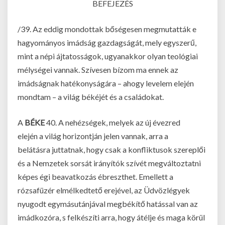
BEFEJEZÉS
/39. Az eddig mondottak bőségesen megmutatták e
hagyományos imádság gazdagságát, mely egyszerű,
mint a népi ájtatosságok, ugyanakkor olyan teológiai
mélységei vannak. Szívesen bízom ma ennek az
imádságnak hatékonyságára – ahogy levelem elején
mondtam – a világ békéjét és a családokat.
A
BÉKE
40. A nehézségek, melyek az új évezred
elején a világ horizontján jelen vannak, arra a
belátásra juttatnak, hogy csak a konfliktusok szereplői
és a Nemzetek sorsát irányítók szívét megváltoztatni
képes égi beavatkozás ébreszthet. Emellett a
rózsafüzér elmélkedtető erejével, az Üdvözlégyek
nyugodt egymásutánjával megbékítő hatással van az
imádkozóra, s felkészíti arra, hogy átélje és maga körül