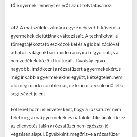
tőle nyernek reményt és erőt az út folytatásához.
/42. A mai szülők számára egyre nehezebb követni a
gyermekek életútjának változásait. A technikával, a
tömegtájékoztató eszközökkel és a globalizációval
áthatott világunkban minden annyira felgyorsult, s a
nemzedékek közötti kulturális távolság egyre
nagyobb. Imádkozni a rózsafüzért a gyermekekért, s
még inkább a gyermekekkel együtt, kétségtelen, nem
old meg minden problémát, de le nem becsülendő lelki
segítséget jelent.
Föl lehet hozni ellenvetésként, hogy a rózsafüzér nem
felel meg a mai gyermekek és fiatalok stílusának. De ez
az ellenvetés talán a rózsafüzér nem egészen jó
végzésén alapul. Egyébként, megőrizve a rózsafüzér