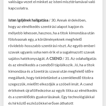
valósága vezet el minket az isteni misztériumával való
kapcsolatra.
Isten Igéjének hallgatása
/ 30. Annak érdekében,
hogy az elmélkedés szentírási alapot kapjon és
mélyebb lehessen, hasznos, ha a titok kimondása után
fölolvasnak egy, a körülményeknek megfelelő
rövidebb-hosszabb szentírási részt. Az egyéb emberi
szavak ugyanis soha nem érik el a sugalmazott szavak
sajátos hatékonyságát. A
CSEND
/ 31. Az odahallgatás
és az elmélkedés a csendből táplálkozik. Jó, ha a titok
kimondása és a Szentírás szavai után megfelelő időre
megállunk, hogy tekintetünket a szemlélendő titokra
szegezzük, mielőtt elkezdjük a szóbeli imát. A csend
értékének újrafölfedezése az egyik titka az elmélkedés
és a szemlélődés gyakorlásának. Egy technológiákkal
és hírközlő eszközökkel erősen áthatott