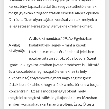
keresztény tapasztalattal összeegyeztethető elemek,
mégis gyakran elfogadhatatlan elméleti alapra épülnek.
De rózsafüzér olyan sajátos vonásai vannak, melyek a
jellegzetesen keresztény igényeknek felelnek meg.
A titok kimondása
/ 29. Az Egyházban
A világ
kialakult lelkiségek – mint a képek
királynője
tisztelete, mint az érzékelhető jelekben
gazdag ájtatosságok, sőt a Loyolai Szent
Ignác Lelkigyakorlataiban javasolt módszer is – láttató
és a képzeletet megmozgató elemekhez (a hely
elképzelése) folyamodtak, mert nagy segítségnek
láttak bennük ahhoz, hogy a lélek a misztériumra tudjon
koncentrálni. Ez az a módszer egyébként, mely
megfelel a megtestesülés logikájának: Isten Jézusban
emberi vonásokat akart magára ölteni. És az Ő testi