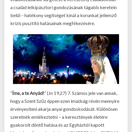
a család lelkipásztori gondozásának tágabb keretein
belül – hatékony segítséget kínál a korunkat jellemző
krízis pusztító hatásainak megfékezésére.
“
Íme, a te Anyád!
” (Jn 19,27) 7. Számos jele van annak,
hogy a Szent Szűz éppen ezen imádság révén mennyire
érvényesíteni akarja anyai gondoskodását. Különösen
szeretnék emlékeztetni – a keresztények életére
gyakorolt döntő hatása és az Egyháztól kapott