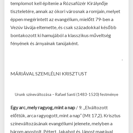
templomot kell építenie a Rózsafüzér Királynője
tiszteletére, annak az ókori városnak a romjain, melyet
éppen megérintett az evangélium, mielőtt 79-ben a
Vezúv lávája eltemette, és csak századokkal később
bontakozott ki hamujából a klasszikus műveltség
fényének és árnyainak tanújaként.
.
MÁRIÁVAL SZEMLÉLNI KRISZTUST
Urunk színeváltozása – Rafael Santi (1483-1520) festménye
Egy arc, mely ragyog, mint a nap
/ 9. „Elváltozott
előttük, arca ragyogott, mint a nap” (Mt 17,2). Krisztus
színeváltozásának evangéliumi jelenete, melyben a
három apostolt, Pétert, Jakabot és Jánost magával