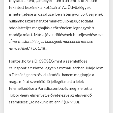
folytatásaként, „amellyel Isten a teremtés kezdetén
tekintett kezének alkotásaira”. Az Üdvözlégyek
ismételgetése a rózsafüzérben Isten gyönyörűségének
hullámhosszára hangol minket: ujjongás, csodálat,
hódolatteljes meghajlás a történelem legnagyobb
csodája miatt. Mária jövendölésének beteljesedése ez:
„
Íme, mostantól fogva boldognak mondanak minden
nemzedékek
” (Lk 1,48).
Fontos, hogy a
DICSŐSÉG
mint a szemlélődés
csúcspontja tudatos legyen a rózsafüzérben. Majd lesz
a Dicsőség nem rövid záradék, hanem megkapja a
maga méltó szemlélődő jellegét mint a lélek
felemelkedése a Paradicsomba, és megízlelteti a
Tábor-hegy élményét, elővételezve az eljövendő
szemlélést: „Jó nekünk itt lenni” (Lk 9,33).