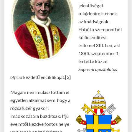
jelentőséget
tulajdonított ennek
az imádságnak.
Ebből a szempontból
külön említést
érdemel XIII. Leó, aki
1883. szeptember 1-
én tette közzé
Supremi apostolatus
officio
kezdetű enciklikáját.[3]
Magam nem mulasztottam el
egyetlen alkalmat sem, hogy a
rózsafüzér gyakori
imádkozására buzdítsak. Ifjú
éveimtől kezdve fontos helye
volt ennek az imádságnak