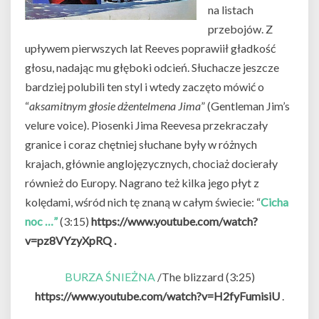
na listach
przebojów. Z
upływem pierwszych lat Reeves poprawiił gładkość
głosu, nadając mu głęboki odcień. Słuchacze jeszcze
bardziej polubili ten styl i wtedy zaczęto mówić o
“
aksamitnym głosie dżentelmena Jima
” (Gentleman Jim’s
velure voice). Piosenki Jima Reevesa przekraczały
granice i coraz chętniej słuchane były w różnych
krajach, głównie anglojęzycznych, chociaż docierały
również do Europy. Nagrano też kilka jego płyt z
kolędami, wśród nich tę znaną w całym świecie: “
Cicha
noc …”
(3:15)
https://www.youtube.com/watch?
v=pz8VYzyXpRQ
.
BURZA ŚNIEŻNA
/The blizzard (3:25)
https://www.youtube.com/watch?v=H2fyFumisiU
.