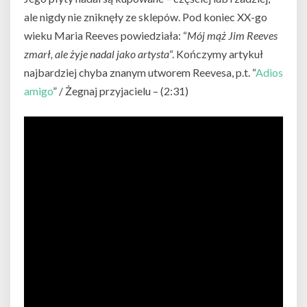
ale nigdy nie zniknęły ze sklepów. Pod koniec XX-go
wieku Maria Reeves powiedziała: “
Mój mąż Jim Reeves
zmarł, ale żyje nadal jako artysta
“. Kończymy artykuł
najbardziej chyba znanym utworem Reevesa, p.t. “
Adios
amigo
” / Żegnaj przyjacielu – (2:31)