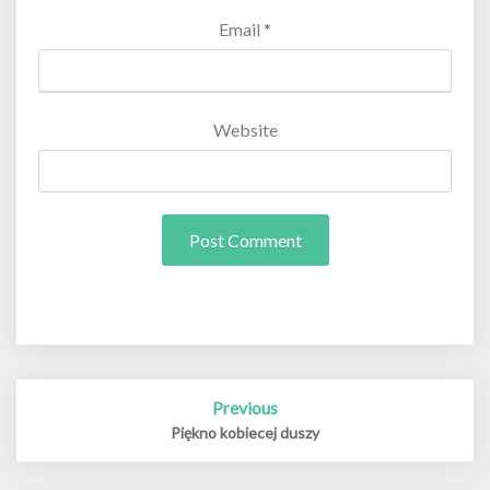
Email
*
Website
Post
Previous
navigation
Piękno kobiecej duszy