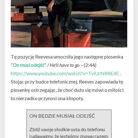
Tę pozycję Reevesa umocniła jego następne piosenka
“
On musi odejść
” /
He’ll have to go
– (2:44)
https://www.youtube.com/watch?v=TvlUrNRRE4E
.
Stojąc przy budce telefonicznej, Reeves zapowiada tę
piosenkę ostrzegając, że choć dużo się mówi o miłości
to nierzadko przynosi ona kłopoty.
ON BĘDZIE MUSIAŁ ODEJŚĆ
Zbliż swoje słodkie usta do telefonu
i udawajmy, że jesteśmy znowu razem.