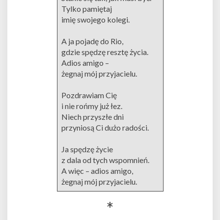
Tylko pamiętaj
imię swojego kolegi.
A ja pojadę do Rio,
gdzie spędzę resztę życia.
Adios amigo –
żegnaj mój przyjacielu.
Pozdrawiam Cię
i nie rońmy już łez.
Niech przyszłe dni
przyniosą Ci dużo radości.
Ja spędzę życie
z dala od tych wspomnień.
A więc – adios amigo,
żegnaj mój przyjacielu.
*