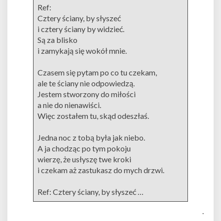
Ref:
Cztery ściany, by słyszeć
i cztery ściany by widzieć.
Są za blisko
i zamykają się wokół mnie.
Czasem się pytam po co tu czekam,
ale te ściany nie odpowiedzą.
Jestem stworzony do miłości
a nie do nienawiści.
Więc zostałem tu, skąd odeszłaś.
Jedna noc z tobą była jak niebo.
A ja chodząc po tym pokoju
wierzę, że usłyszę twe kroki
i czekam aż zastukasz do mych drzwi.
Ref: Cztery ściany, by słyszeć …
.