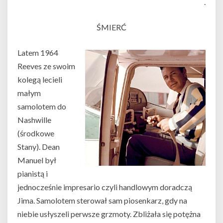
.
ŚMIERĆ
Latem 1964
Reeves ze swoim
kolegą lecieli
małym
samolotem do
Nashwille
(środkowe
Stany). Dean
Manuel był
pianistą i
jednocześnie impresario czyli handlowym doradczą
Jima. Samolotem sterował sam piosenkarz, gdy na
niebie usłyszeli perwsze grzmoty. Zbliżała się potężna