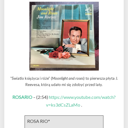
“Światlo księżyca i róże” (
Moonlight and roses
) to pierwsza płyta J.
Reevesa, którą udało mi się zdobyć przed laty.
ROSARIO
– (2:54)
https://www.youtube.com/watch?
v=ks3dCsZLaMo
.
ROSA RIO*