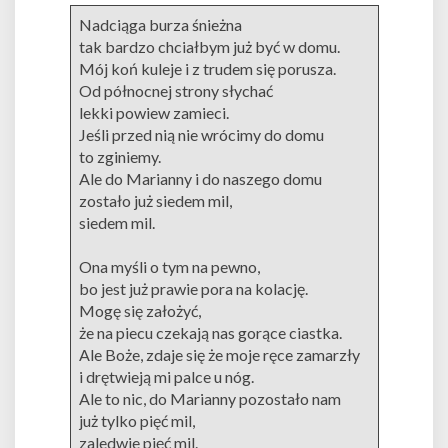
Nadciąga burza śnieżna
tak bardzo chciałbym już być w domu.
Mój koń kuleje i z trudem się porusza.
Od północnej strony słychać
lekki powiew zamieci.
Jeśli przed nią nie wrócimy do domu
to zginiemy.
Ale do Marianny i do naszego domu
zostało już siedem mil,
siedem mil.
Ona myśli o tym na pewno,
bo jest już prawie pora na kolację.
Mogę się założyć,
że na piecu czekają nas gorące ciastka.
Ale Boże, zdaje się że moje ręce zamarzły
i drętwieją mi palce u nóg.
Ale to nic, do Marianny pozostało nam
już tylko pięć mil,
zaledwie pięć mil.