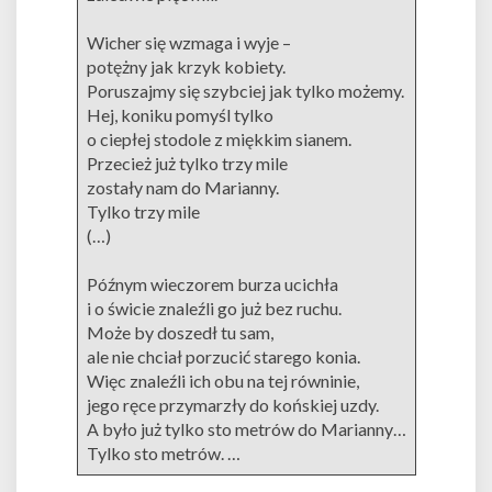
Wicher się wzmaga i wyje –
potężny jak krzyk kobiety.
Poruszajmy się szybciej jak tylko możemy.
Hej, koniku pomyśl tylko
o ciepłej stodole z miękkim sianem.
Przecież już tylko trzy mile
zostały nam do Marianny.
Tylko trzy mile
(…)
Późnym wieczorem burza ucichła
i o świcie znaleźli go już bez ruchu.
Może by doszedł tu sam,
ale nie chciał porzucić starego konia.
Więc znaleźli ich obu na tej równinie,
jego ręce przymarzły do końskiej uzdy.
A było już tylko sto metrów do Marianny…
Tylko sto metrów. …