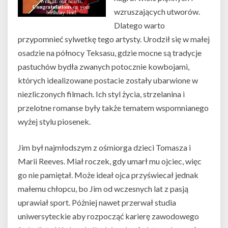
wzruszających utworów.
Dlatego warto
przypomnieć sylwetkę tego artysty. Urodził się w małej
osadzie na północy Teksasu, gdzie mocne są tradycje
pastuchów bydła zwanych potocznie kowbojami,
których idealizowane postacie zostały ubarwione w
niezliczonych filmach. Ich styl życia, strzelanina i
przelotne romanse były także tematem wspomnianego
wyżej stylu piosenek.
Jim był najmłodszym z ośmiorga dzieci Tomasza i
Marii Reeves. Miał roczek, gdy umarł mu ojciec, więc
go nie pamiętał. Może ideał ojca przyświecał jednak
małemu chłopcu, bo Jim od wczesnych lat z pasją
uprawiał sport. Póżniej nawet przerwał studia
uniwersyteckie aby rozpocząć karierę zawodowego