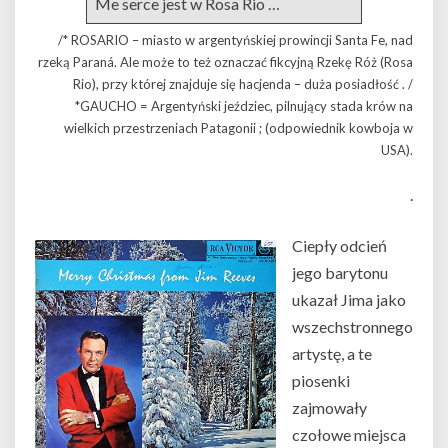
Me serce jest w Rosa Rio …
/* ROSARIO – miasto w argentyńskiej prowincji Santa Fe, nad
rzeką Paraná. Ale może to też oznaczać fikcyjną Rzekę Róż (Rosa
Rio), przy której znajduje się hacjenda – duża posiadłość . /
*GAUCHO = Argentyński jeździec, pilnujący stada krów na
wielkich przestrzeniach Patagonii ; (odpowiednik kowboja w
USA).
.
Ciepły odcień
jego barytonu
ukazał Jima jako
wszechstronnego
artystę, a te
piosenki
zajmowały
czołowe miejsca