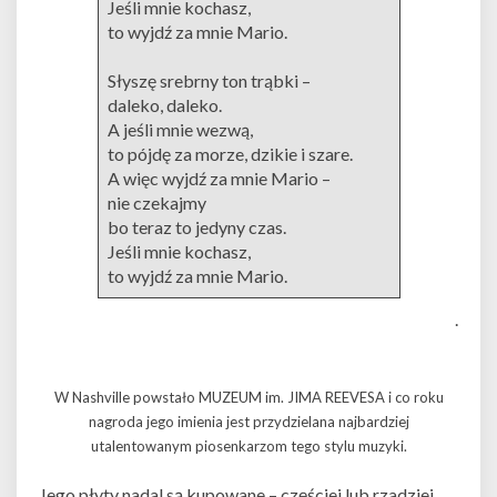
Jeśli mnie kochasz,
to wyjdź za mnie Mario.
Słyszę srebrny ton trąbki –
daleko, daleko.
A jeśli mnie wezwą,
to pójdę za morze, dzikie i szare.
A więc wyjdź za mnie Mario –
nie czekajmy
bo teraz to jedyny czas.
Jeśli mnie kochasz,
to wyjdź za mnie Mario.
.
W Nashville powstało MUZEUM im. JIMA REEVESA i co roku
nagroda jego imienia jest przydzielana najbardziej
utalentowanym piosenkarzom tego stylu muzyki.
Jego płyty nadal są kupowane – częściej lub rzadziej,