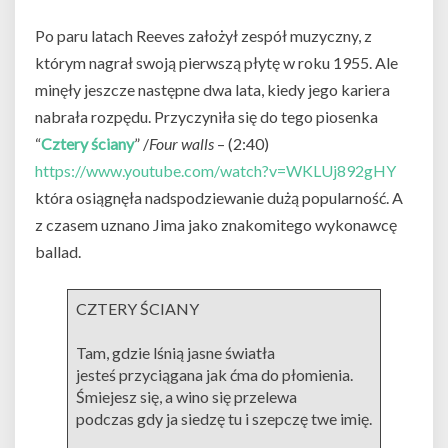
Po paru latach Reeves założył zespół muzyczny, z
którym nagrał swoją pierwszą płytę w roku 1955. Ale
minęły jeszcze następne dwa lata, kiedy jego kariera
nabrała rozpędu. Przyczyniła się do tego piosenka
“
Cztery ściany
” /
Four walls
– (2:40)
https://www.youtube.com/watch?v=WKLUj892gHY
która osiągnęła nadspodziewanie dużą popularność. A
z czasem uznano Jima jako znakomitego wykonawcę
ballad.
CZTERY ŚCIANY
Tam, gdzie lśnią jasne światła
jesteś przyciągana jak ćma do płomienia.
Śmiejesz się, a wino się przelewa
podczas gdy ja siedzę tu i szepczę twe imię.