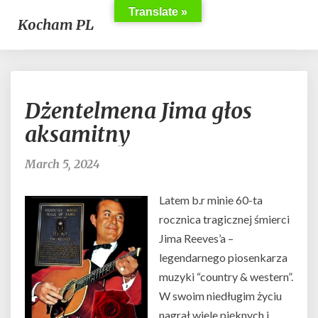
Translate »
Kocham PL
Dżentelmena
Dżentelmena Jima głos
Jima
głos
aksamitny
aksamitny
March 5, 2024
Latem b.r minie 60-ta
rocznica tragicznej śmierci
Jima Reeves’a –
legendarnego piosenkarza
muzyki “country & western”.
W swoim niedługim życiu
nagrał wiele pięknych i