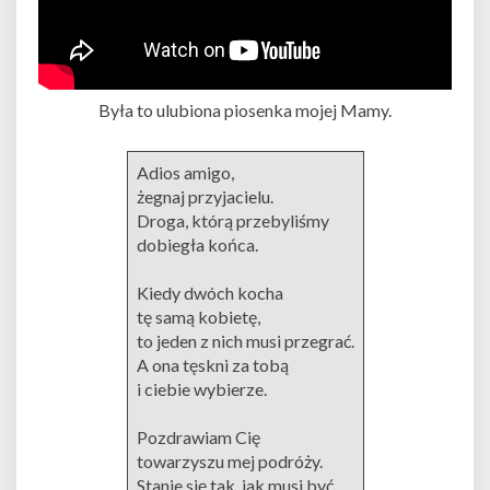
Była to ulubiona piosenka mojej Mamy.
Adios amigo,
żegnaj przyjacielu.
Droga, którą przebyliśmy
dobiegła końca.
Kiedy dwóch kocha
tę samą kobietę,
to jeden z nich musi przegrać.
A ona tęskni za tobą
i ciebie wybierze.
Pozdrawiam Cię
towarzyszu mej podróży.
Stanie się tak, jak musi być.