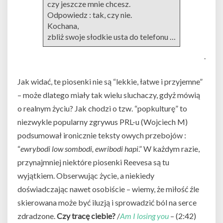
czy jeszcze mnie chcesz.
Odpowiedz : tak, czy nie.
Kochana,
zbliż swoje słodkie usta do telefonu …
.
Jak widać, te piosenki nie są “lekkie, łatwe i przyjemne”
– może dlatego miały tak wielu sluchaczy, gdyż mówią
o realnym życiu? Jak chodzi o tzw. “popkulturę” to
niezwykle popularny zgrywus PRL-u (Wojciech M)
podsumował ironicznie teksty owych przebojów :
“
ewrybodi low sombodi, ewribodi hapi
.” W każdym razie,
przynajmniej niektóre piosenki Reevesa są tu
wyjątkiem. Obserwując życie, a niekiedy
doświadczając nawet osobiście – wiemy, że miłość źle
skierowana może być iluzją i sprowadzić ból na serce
zdradzone.
Czy tracę ciebie?
/
Am I losing you
– (2:42)