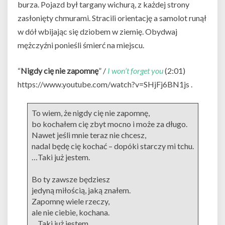
burza. Pojazd był targany wichurą, z każdej strony
zasłonięty chmurami. Stracili orientację a samolot runął
w dół wbijając się dziobem w ziemię. Obydwaj
mężczyźni ponieśli śmierć na miejscu.
“
Nigdy cię nie zapomnę
” /
I won’t forget you
(2:01)
https://www.youtube.com/watch?v=SHjFj6BN1js .
To wiem, że nigdy cię nie zapomnę,
bo kochałem cię zbyt mocno i może za długo.
Nawet jeśli mnie teraz nie chcesz,
nadal będę cię kochać – dopóki starczy mi tchu.
…Taki już jestem.
Bo ty zawsze będziesz
jedyną miłością, jaką znałem.
Zapomnę wiele rzeczy,
ale nie ciebie, kochana.
…Taki już jestem.