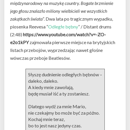
międzynarodowy na muzykę country. Bogate brzmienie
jego głosu znalazło miliony wielbicieli we wszystkich
zakątkach świata
“. Dwa lata po tragicznym wypadku,
piosenka Reevesa “
Odległe bębny
” / Distant drums
(2:48)
https://www.youtube.com/watch?v=-ZO-
e2o1kPY
zajmowała pierwsze miejsce na brytyjskich
listach przebojów, wyprzedzając nawet głośne
wówczas przeboje Beatlesów.
Słyszę dudnienie odległych bębnów –
daleko, daleko.
A kiedy mnie zawołają,
będę musiał iść a ty zostaniesz.
Dlatego wydź za mnie Mario,
nie czekajmy bo może być za późno.
Kochaj mnie teraz,
bo to jest nasz jedyny czas.