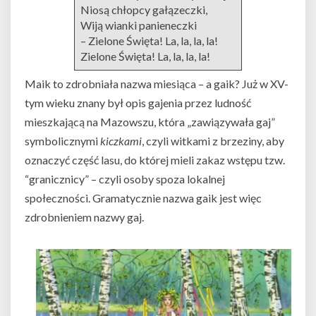
Niosą chłopcy gałązeczki,
Wiją wianki panieneczki
– Zielone Święta! La, la, la, la!
Zielone Święta! La, la, la, la!
Maik to zdrobniała nazwa miesiąca – a gaik? Już w XV-
tym wieku znany był opis gajenia przez ludność
mieszkającą na Mazowszu, która „zawiązywała gaj”
symbolicznymi
kiczkami
, czyli witkami z brzeziny, aby
oznaczyć część lasu, do której mieli zakaz wstępu tzw.
“granicznicy” – czyli osoby spoza lokalnej
społeczności. Gramatycznie nazwa gaik jest więc
zdrobnieniem nazwy gaj.