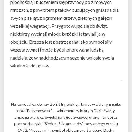
płodnością i budzeniem się przyrody po zimowych
mrozach, z powrotem ptaków budujących gniazda dla
swych piskląt, z ogromem drzew, zielonych gałęzi i
wszelkiej wegetacji. Przygotowując się do świąt,
niektórzy wycinali młode brzózki i stawiali je w
obejściu. Brzoza jest postrzegana jako symbol siły
wegetatywnej i może być uhonorowana ludzką
nadzieją, że w nadchodzącym sezonie wniesie swoją
witalność do upraw.
.
Na koniec dwa obrazy Zofii Stryjeńskiej: Taniec w zielonym gaiku
oraz “Bierzmowanie” – sakrament, w którym Duch Święty
umacnia wiarę człowieka na trudy życiowej drogi. Ten obraz
pochodzi z cyklu “Siedem Sakramentów” powstałego w roku
1922. Między nimi : symbol obiecanego Świętego Ducha