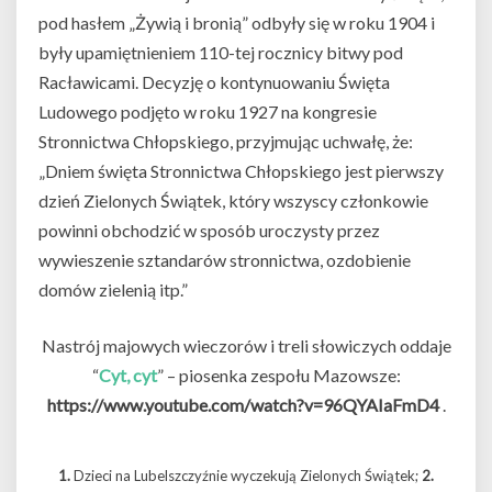
pod hasłem „Żywią i bronią” odbyły się w roku 1904 i
były upamiętnieniem 110-tej rocznicy bitwy pod
Racławicami. Decyzję o kontynuowaniu Święta
Ludowego podjęto w roku 1927 na kongresie
Stronnictwa Chłopskiego, przyjmując uchwałę, że:
„Dniem święta Stronnictwa Chłopskiego jest pierwszy
dzień Zielonych Świątek, który wszyscy członkowie
powinni obchodzić w sposób uroczysty przez
wywieszenie sztandarów stronnictwa, ozdobienie
domów zielenią itp.”
Nastrój majowych wieczorów i treli słowiczych oddaje
“
Cyt, cyt
” – piosenka zespołu Mazowsze:
https://www.youtube.com/watch?v=96QYAIaFmD4
.
1.
Dzieci na Lubelszczyźnie wyczekują Zielonych Świątek;
2.