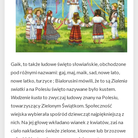
Gaik, to także ludowe święto słowiańskie, obchodzone
pod różnymi nazwami: gaj, maj, maik, sad, nowe lato,
nowe latko, turzyce ; Bialorusini mówili, że to są
Zialenia
swiatki
a na Polesiu święto nazywane było kustem.
Wodzenie kusta
to zwyczaj ludowy znany na Polesiu,
towarzyszący Zielonym Świątkom. Społeczność
wiejska wybierała spośród dziewcząt najpiękniejszą z
nich. Na jej głowę wkładano wianek z kwiatów, zaś na
ciało nakładano świeże zielone, klonowe lub brzozowe