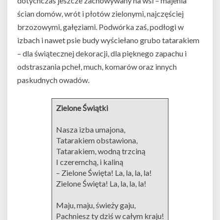
dotychczas jeszcze zachowywany na wsi – majenia
ścian domów, wrót i płotów zielonymi, najczęściej
brzozowymi, gałęziami. Podwórka zaś, podłogi w
izbach i nawet psie budy wyściełano grubo tatarakiem
– dla świątecznej dekoracji, dla pięknego zapachu i
odstraszania pcheł, much, komarów oraz innych
paskudnych owadów.
Zielone Świątki
Nasza izba umajona,
Tatarakiem obstawiona,
Tatarakiem, wodną trzciną
I czeremchą, i kaliną
– Zielone Święta! La, la, la, la!
Zielone Święta! La, la, la, la!
Maju, maju, świeży gaju,
Pachniesz ty dziś w całym kraju!