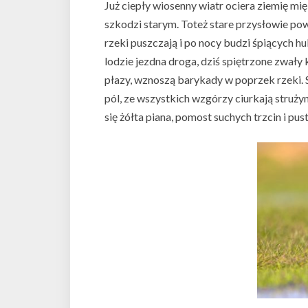
Już ciepły wiosenny wiatr ociera ziemię mi
szkodzi starym. Toteż stare przysłowie po
rzeki puszczają i po nocy budzi śpiących h
lodzie jezdna droga, dziś spiętrzone zwały 
płazy, wznoszą barykady w poprzek rzeki. 
pól, ze wszystkich wzgórzy ciurkają struży
się żółta piana, pomost suchych trzcin i pu