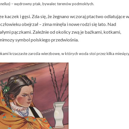
nellus
) – wędrowny ptak, bywalec terenów podmokłych.
cze kaczek i gęsi. Zda się, że żegnano wczoraj ptactwo odlatujące 
ę człowieku obejrzał – zima minęła i nowe rodzi się lato. Nad
białymi pączkami. Zależnie od okolicy zwą je baźkami, kotkami,
d mimozy symbol polskiego przedwiośnia.
kami krzaczaste zarośla wierzbowe, w których woda stoi przez kilka miesięcy