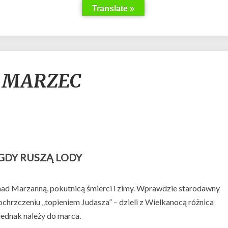
Translate »
Uroda
 – MARZEC
miesięcy
–
MARZEC
GDY RUSZĄ LODY
ad Marzanną, pokutnicą śmierci i zimy. Wprawdzie starodawny
chrzczeniu „topieniem Judasza” – dzieli z Wielkanocą różnica
 jednak należy do marca.