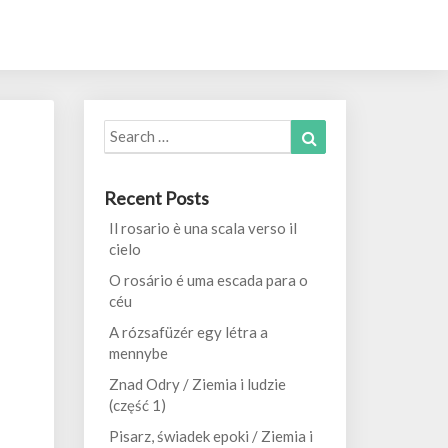
Search
Search
for:
Recent Posts
Il rosario è una scala verso il
cielo
O rosário é uma escada para o
céu
A rózsafüzér egy létra a
mennybe
Znad Odry / Ziemia i ludzie
(część 1)
Pisarz, świadek epoki / Ziemia i