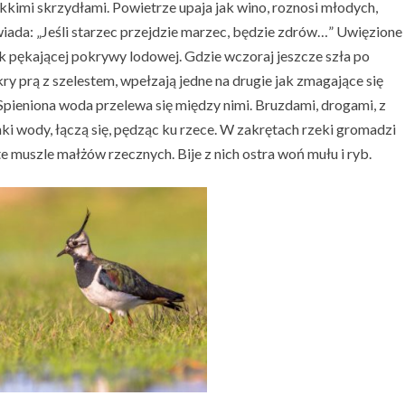
ękkimi skrzydłami. Powietrze upaja jak wino, roznosi młodych,
wiada: „Jeśli starzec przejdzie marzec, będzie zdrów…” Uwięzione
uk pękającej pokrywy lodowej. Gdzie wczoraj jeszcze szła po
kry prą z szelestem, wpełzają jedne na drugie jak zmagające się
Spieniona woda przelewa się między nimi. Bruzdami, drogami, z
nki wody, łączą się, pędząc ku rzece. W zakrętach rzeki gromadzi
ste muszle małżów rzecznych. Bije z nich ostra woń mułu i ryb.