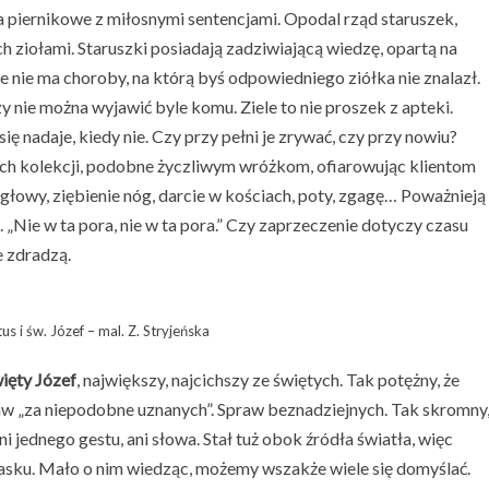
piernikowe z miłosnymi sentencjami. Opodal rząd staruszek,
ach ziołami. Staruszki posiadają zadziwiającą wiedzę, opartą na
e nie ma choroby, na którą byś odpowiedniego ziółka nie znalazł.
dzy nie można wyjawić byle komu. Ziele to nie proszek z apteki.
ię nadaje, kiedy nie. Czy przy pełni je zrywać, czy przy nowiu?
ch kolekcji, podobne życzliwym wróżkom, ofiarowując klientom
 głowy, ziębienie nóg, darcie w kościach, poty, zgagę… Poważnieją
 „Nie w ta pora, nie w ta pora.” Czy zaprzeczenie dotyczy czasu
e zdradzą.
us i św. Józef – mal. Z. Stryjeńska
ięty Józef
, największy, najcichszy ze świętych. Tak potężny, że
aw „za niepodobne uznanych”. Spraw beznadziejnych. Tak skromny
i jednego gestu, ani słowa. Stał tuż obok źródła światła, więc
blasku. Mało o nim wiedząc, możemy wszakże wiele się domyślać.