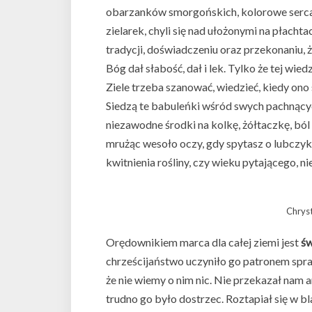
obarzanków smorgońskich, kolorowe serca 
zielarek, chyli się nad ułożonymi na płacht
tradycji, doświadczeniu oraz przekonaniu, ż
Bóg dał słabość, dał i lek. Tylko że tej wie
Ziele trzeba szanować, wiedzieć, kiedy ono s
Siedzą te babuleńki wśród swych pachnący
niezawodne środki na kolkę, żółtaczkę, ból
mrużąc wesoło oczy, gdy spytasz o lubczyk.
kwitnienia rośliny, czy wieku pytającego, ni
Chryst
Orędownikiem marca dla całej ziemi jest
św
chrześcijaństwo uczyniło go patronem spr
że nie wiemy o nim nic. Nie przekazał nam an
trudno go było dostrzec. Roztapiał się w 