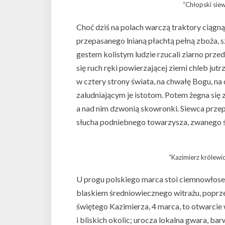
“Chłopski siew
Choć dziś na polach warczą traktory ciągną
przepasanego lnianą płachtą pełną zboża,
gestem kolistym ludzie rzucali ziarno przed
się ruch ręki powierzającej ziemi chleb jut
w cztery strony świata, na chwałę Bogu, na 
zaludniającym je istotom. Potem żegna się
a nad nim dzwonią skowronki. Siewca przep
słucha podniebnego towarzysza, zwanego 
“Kazimierz królewi
U progu polskiego marca stoi ciemnowłose c
blaskiem średniowiecznego witrażu, poprz
świętego Kazimierza, 4 marca, to otwarcie 
i bliskich okolic; urocza lokalna gwara, b