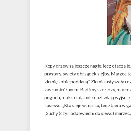
Kępy drzew są jeszcze nagie, lecz otacza je,
prastary, święty obrządek siejby. Marzec 
ziemię sobie poddaną”. Ziemia usłyszała roz
zaszumieć łanem. Bądźmy szczerzy, marc
pogoda, mokra rola uniemożliwiają wyjście
zasiewu. „Kto sieje w marcu, ten zbiera w ga
„Suchy (czyli odpowiedni do siewu) marzec, 