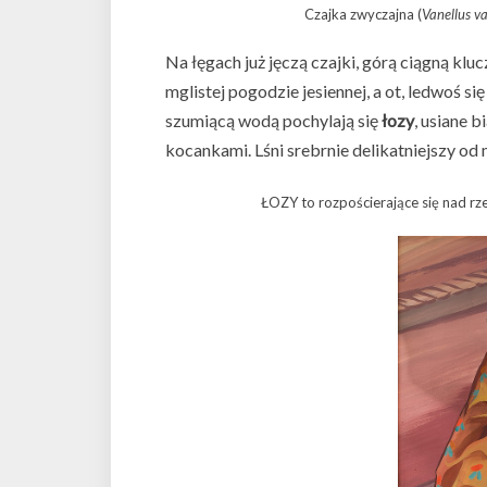
Czajka zwyczajna (
Vanellus va
Na łęgach już jęczą czajki, górą ciągną klu
mglistej pogodzie jesiennej, a ot, ledwoś si
szumiącą wodą pochylają się
łozy
, usiane 
kocankami. Lśni srebrnie delikatniejszy o
ŁOZY to rozpościerające się nad rze