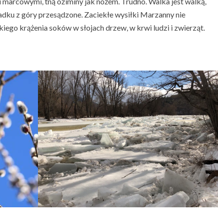
 marcowymi, tną oziminy jak nożem. Trudno. Walka jest walką,
dku z góry przesądzone. Zaciekłe wysiłki Marzanny nie
ego krążenia soków w słojach drzew, w krwi ludzi i zwierząt.