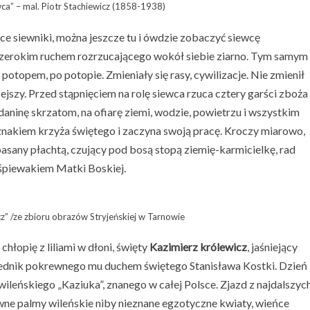
ca” – mal. Piotr Stachiewicz (1858-1938)
ce siewniki, można jeszcze tu i ówdzie zobaczyć siewcę
 szerokim ruchem rozrzucającego wokół siebie ziarno. Tym samym
 potopem, po potopie. Zmieniały się rasy, cywilizacje. Nie zmienił
rzejszy. Przed stąpnięciem na rolę siewca rzuca cztery garści zboża
daninę skrzatom, na ofiarę ziemi, wodzie, powietrzu i wszystkim
 znakiem krzyża świętego i zaczyna swoją pracę. Kroczy miarowo,
asany płachtą, czujący pod bosą stopą ziemię-karmicielkę, rad
śpiewakiem Matki Boskiej.
cz” /ze zbioru obrazów Stryjeńskiej w Tarnowie
hłopię z liliami w dłoni, święty
Kazimierz królewicz
, jaśniejący
ednik pokrewnego mu duchem świętego Stanisława Kostki. Dzień
wileńskiego „Kaziuka”, znanego w całej Polsce. Zjazd z najdalszyc
arwne palmy wileńskie niby nieznane egzotyczne kwiaty, wieńce