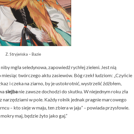
Z. Stryjeńska – Bazie
 niby mgła seledynowa, zapowiedź rychłej zieleni. Jest nią
to miesiąc twórczego aktu zasiewów. Bóg rzekł ludziom: „Czyńcie
kaz i czeka na ziarno, by je ustokrotnić, wystrzelić źdźbłem,
owa
siejba
nie zawsze dochodzi do skutku. W niejednym roku zła
 z narzędziami w pole. Każdy rolnik jednak pragnie marcowego
rncu – kto sieje w maju, ten zbiera w jaju” – powiada przysłowie.
mokry maj, będzie żyto jako gaj.”